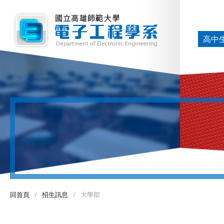
高中
回首頁
/
招生訊息
/
大學部