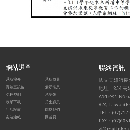
網站選單
聯絡資訊
系所簡介
系所成員
國立高雄師範
實驗室設備
最新消息
地址：824 
課程規劃
系學會
Address: No.6
表單下載
招生訊息
824,Taiwan(R.
生活記事
聯絡我們
TEL：(07)717
友站連結
回首頁
FAX：(07)605
vj@mail.nknu